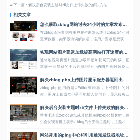
# 下一篇：解决后台安装主题时zti文件上传失败的解决方法
相关文章
怎么获取zblog网站过去24小时的文章发布数量
在zblog论坛看到有用户在咨询怎么统计zblog 24小时
更新数量，如果没有误解的话，该用户应该是想获取z
blog网站在24小时内发布的文章数量。其实通过几句
实现网站图片延迟加载提高网站打开速度的方法代码
基础的sql查询就可以实现，...
通俗地说网页图片延迟加载即是加载网页的时候，把
本该一同加载的图片用体积很小的图片暂时替换加
载，达到减少加载体积的目的，当用户浏览到图片的
解决zblog php上传图片显示服务器返回出错问题的方法
区域时再把原图片加载回来（大致是这个意思）！图
片延迟加载...
zblog php使用的是UEditor编辑器，上传图片的时
候，图片上传成功但是不能插入到内容，显示服务器
返回出错。zblog管理员告知的解决方法是清理BOM
解决后台安装主题时zti文件上传失败的解决方法
头，zblog应用中心提供了BOM...
博客吧浏览z-blog论坛或其他博主的z-blog博客时，偶
尔会发现有博主表示z-blog后台安装主题时，主题zti文
件上传失败的问题。造成zti主题文件上传失败可能是
网站常用的ping中心和引用通知发送器地址大全
由于博主使用的服务器不支...