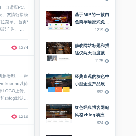
结构，自适应PC、
表、友情链接模
基于MIP的一款白
色简单响应式免费
底部广告、分类
zblog mip主题
1219
文...
修改网站标题和描
1374
述仅两天百度就更
新了
1175
洁风格类型、一栏
经典直观的灰色中
小型企业产品展示
LOGO上传、
型zblog网站主题
892
zblog默认主
红色经典博客网站
风格zblog响应式
1219
博客主题
824