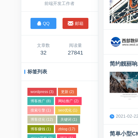
前端开发工作者
新
博客
0
QQ
邮箱
文章数
阅读量
32
27841
简约靓丽响
标签列表
wordpress
(3)
更新
(2)
博客推广
(8)
网站推广
(2)
搜索引擎
(1)
seo优化
(1)
2021-02-22
博客优化
(12)
关键词
(1)
博客赚钱
(1)
zblog
(17)
简单小型C