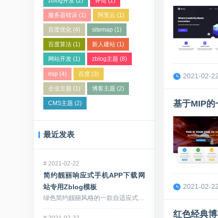
zblog开发
(2)
评论
(1)
服务器错误
(1)
阿里云
(1)
百度优化
(4)
sitemap
(1)
百度算法
(1)
新人建站
(1)
网站开发
(1)
zblog主题
(8)
mip
(4)
百度
(3)
2021-02-22
企业主题
(1)
博客主题
(2)
基于MIP的
CMS主题
(2)
最近发表
#
2021-02-22
简约靓丽响应式手机APP下载网
2021-02-22
站专用Zblog模板
绿色简约靓丽风格的一款自适应式zblo...
红色经典博
#
2021-02-22