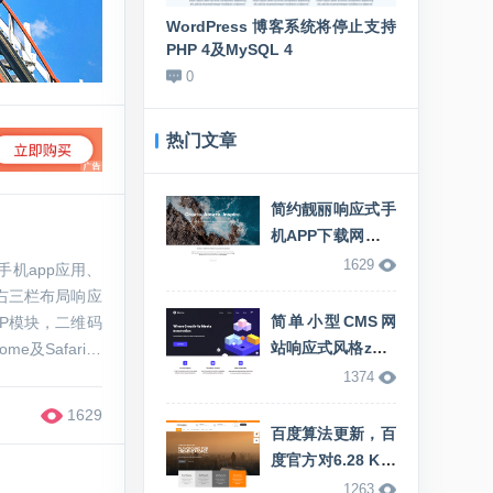
把博客打造成能留得住访
WordPress 博客系统将停止支持
新站该如何
PHP 4及MySQL 4
的推广方法
0
0
热门文章
简约靓丽响应式手
机APP下载网站专
用Zblog模板
1629
中右三栏布局响应
简单小型CMS网
PP模块，二维码
站响应式风格zblo
e及Safari等
g资讯主题模板
1374
1629
百度算法更新，百
度官方对6.28 K站
事件发表公告
1263