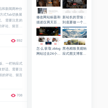
代码
抓取
产品和新闻两种分
方式Tab切换展
修改网站标题和
新站长的苦恼：
意的
描述仅两天百度
到底要做一个什
的评论、留言功
就更新了
么内容的网站？
892
怎么获取zblog
黑色精致美观响
网站过去24小时
应式图文博客zb
的文章发布数量
log mip主题
排版、一栏响应式
致舒适。需要注
最新的评论、留言
708