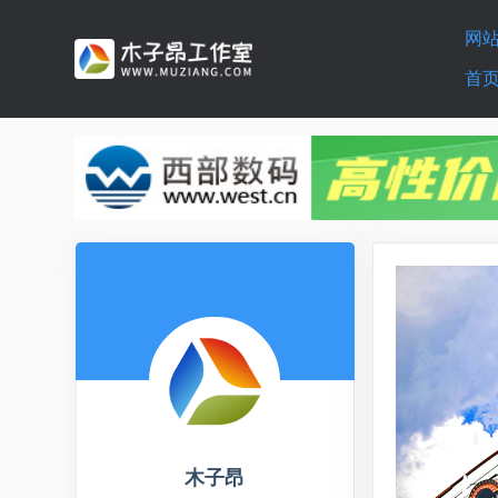
网
首
木子昂