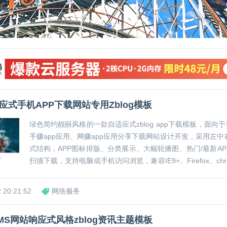
站必备：主流中文搜索引擎，
博客如何推广？对博客评论推广
怎么样
网址提交入口
手段的一点点看法
客的网站
0
0
应式手机APP下载网站专用Zblog模板
绿色简约靓丽风格的一款自适应式zblog app下载模板，面向于手机app应用、
手赚app应用、网赚app应用分享下载网站设计开发，采用左
式结构，APP图标排版、分类展示、大幅轮播图、热门/最新A
扫描下载，支持电脑或手机访问浏览，兼容IE9+、Firefox、chrom
主流浏览器，在PC电脑端和手机端都具有良好的访问浏览...
 20:21:52
网络服务
MS网站响应式风格zblog资讯主题模板