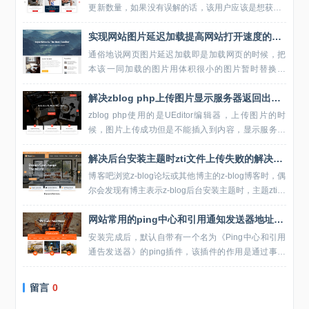
更新数量，如果没有误解的话，该用户应该是想获取z
blog网站在24小时内发布的文章数量。其实通过几句
实现网站图片延迟加载提高网站打开速度的方法代码
基础的sql查询就可以实现，...
通俗地说网页图片延迟加载即是加载网页的时候，把
本该一同加载的图片用体积很小的图片暂时替换加
载，达到减少加载体积的目的，当用户浏览到图片的
解决zblog php上传图片显示服务器返回出错问题的方法
区域时再把原图片加载回来（大致是这个意思）！图
片延迟加载...
zblog php使用的是UEditor编辑器，上传图片的时
候，图片上传成功但是不能插入到内容，显示服务器
返回出错。zblog管理员告知的解决方法是清理BOM
解决后台安装主题时zti文件上传失败的解决方法
头，zblog应用中心提供了BOM...
博客吧浏览z-blog论坛或其他博主的z-blog博客时，偶
尔会发现有博主表示z-blog后台安装主题时，主题zti文
件上传失败的问题。造成zti主题文件上传失败可能是
网站常用的ping中心和引用通知发送器地址大全
由于博主使用的服务器不支...
安装完成后，默认自带有一个名为《Ping中心和引用
通告发送器》的ping插件，该插件的作用是通过事先
输入的ping的搜索引擎地址，Z-Blog更新文章后，以X
ML-RPC协...
留言
0