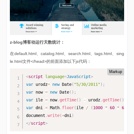
z-blog博客动运行天数统计：
在default.html、catalog.html、search.html、tags.html、sing
le.html文件</head>的前面添加以下js代码：
Markup
<
script
language
=
JavaScript
>
var
 urodz
=
new
Date
(
"5/30/2011"
)
;
var
 now 
=
new
Date
(
)
;
var
 ile 
=
 now
.
getTime
(
)
-
 urodz
.
getTime
(
)
;
var
 dni 
=
 Math
.
floor
(
ile 
/
(
1000
*
60
*
60
*
document
.
write
(
+
dni
)
</
script
>