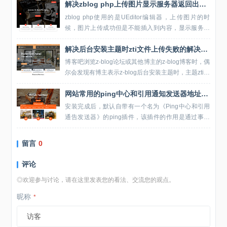
解决zblog php上传图片显示服务器返回出错问题的方法
区域时再把原图片加载回来（大致是这个意思）！图
片延迟加载...
zblog php使用的是UEditor编辑器，上传图片的时
候，图片上传成功但是不能插入到内容，显示服务器
返回出错。zblog管理员告知的解决方法是清理BOM
解决后台安装主题时zti文件上传失败的解决方法
头，zblog应用中心提供了BOM...
博客吧浏览z-blog论坛或其他博主的z-blog博客时，偶
尔会发现有博主表示z-blog后台安装主题时，主题zti文
件上传失败的问题。造成zti主题文件上传失败可能是
网站常用的ping中心和引用通知发送器地址大全
由于博主使用的服务器不支...
安装完成后，默认自带有一个名为《Ping中心和引用
通告发送器》的ping插件，该插件的作用是通过事先
输入的ping的搜索引擎地址，Z-Blog更新文章后，以X
ML-RPC协...
留言
0
评论
◎欢迎参与讨论，请在这里发表您的看法、交流您的观点。
昵称
*