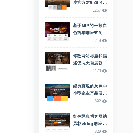
度官方对6.28 K站
事件发表公告
1267
基于MIP的一款白
色简单响应式免费
zblog mip主题
1219
修改网站标题和描
述仅两天百度就更
新了
1179
经典直观的灰色中
小型企业产品展示
型zblog网站主题
892
红色经典博客网站
风格zblog响应式
博客主题
829