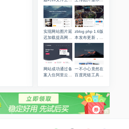
失败的解决方法
务器返回出错问
题的方法
实现网站图片延
zblog php 1.6版
迟加载提高网站
本发布更新，命
打开速度的方法
名Valyria
代码
网站成功通过备
一不小心竟然在
案入住阿里云服
百度死链工具添
务器并更换主题
加了sitemap