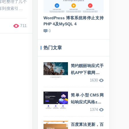
客吧整理了几个
客到搜索引擎。
把博客打造成能留得住访
WordPress 博客系统将停止支持
新站该如何
PHP 4及MySQL 4
的推广方法
711
0
0
热门文章
简约靓丽响应式手
机APP下载网站专
用Zblog模板
1630
简单小型CMS网
站响应式风格zblo
g资讯主题模板
1374
百度算法更新，百