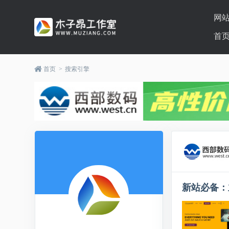
网
首
首页
>
搜索引擎
新站必备：