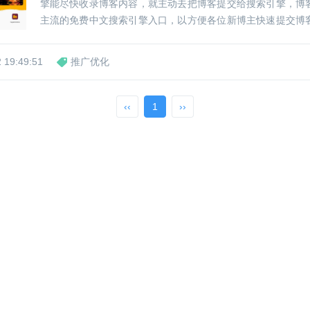
擎能尽快收录博客内容，就主动去把博客提交给搜索引擎，博
主流的免费中文搜索引擎入口，以方便各位新博主快速提交博
百度搜索引擎百度...
站必备：主流中文搜索引擎，
博客如何推广？对博客评论推广
怎么样
网址提交入口
手段的一点点看法
客的网站
 19:49:51
推广优化
0
0
‹‹
1
››