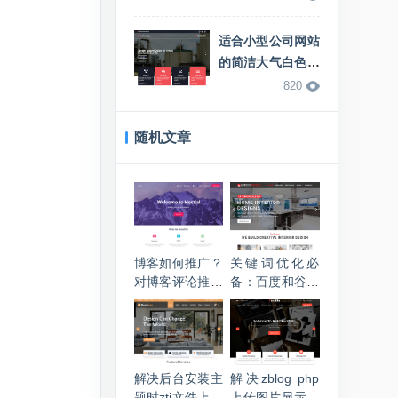
适合小型公司网站
的简洁大气白色响
应式zblog企业主
820
题
随机文章
博客如何推广？
关键词优化必
对博客评论推广
备：百度和谷歌
手段的一点点看
在线指数查询工
法
具网址
解决后台安装主
解决zblog php
题时zti文件上传
上传图片显示服