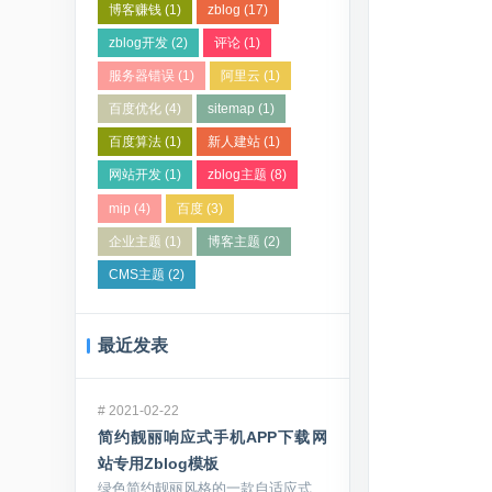
博客赚钱
(1)
zblog
(17)
zblog开发
(2)
评论
(1)
服务器错误
(1)
阿里云
(1)
百度优化
(4)
sitemap
(1)
百度算法
(1)
新人建站
(1)
网站开发
(1)
zblog主题
(8)
mip
(4)
百度
(3)
企业主题
(1)
博客主题
(2)
CMS主题
(2)
最近发表
#
2021-02-22
简约靓丽响应式手机APP下载网
站专用Zblog模板
绿色简约靓丽风格的一款自适应式zblo...