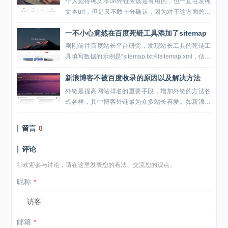
个人觉得纯文本url外链应该是有用的，也一直在发纯
文本url，但是又不敢十分确认，因为对于这方面的众
云纷说，也找不到百度官方的肯定说法，久而久之又
一不小心竟然在百度死链工具添加了sitemap
产生了怀疑，今天再次搜索了下“纯文本url链接...
刚刚前往百度站长平台研究，发现站长工具的死链工
具填写数据的示例是“sitemap.txt和sitemap.xml，估计
不少人看到这两个名词的第一反应是就sitemap网站地
新浪博客不被百度收录的原因以及解决方法
图，而且看到博客吧的...
外链是提高网站排名的重要手段，增加外链的方法各
式各样，其中博客外链最为众多站长喜爱。如新浪博
客，收录快、权重高、申请简单、使用容易，成为站
长外链优化的首选。可很多站长反映自己的新浪博客
留言
0
并不受百...
评论
◎欢迎参与讨论，请在这里发表您的看法、交流您的观点。
昵称
*
邮箱
*