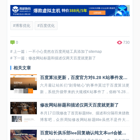
#博客优化
#百度优化
0
730
# 上一篇：一不小心竟然在百度死链工具添加了sitemap
# 下一篇：修改网站标题和描述仅两天百度就更新了
相关文章
百度算法更新，百度官方对6.28 K站事件发表公告
六月最让站长们“刻骨铭心”的事件莫过于百度算法更
新，系统升级带来的大规模K站事件了，俗称“6.28事
件”，在大事件中，我运营的七八个网站也无一幸免地
修改网站标题和描述仅两天百度就更新了
成为百度算法更新后的“牺牲品”，因此我一直期待百度
官方给...
本月17日我修改了首页标题title、描述和分隔符来拯救
博客吧，众所周知修改网站标题title虽然不是件大事
情，但对于SEO优化来说也不算件小事情，因为对网
百度站长俱乐部lee回复确认纯文本url会被蜘蛛抓取
站多多少少会造成此不良影响，比如轻则...