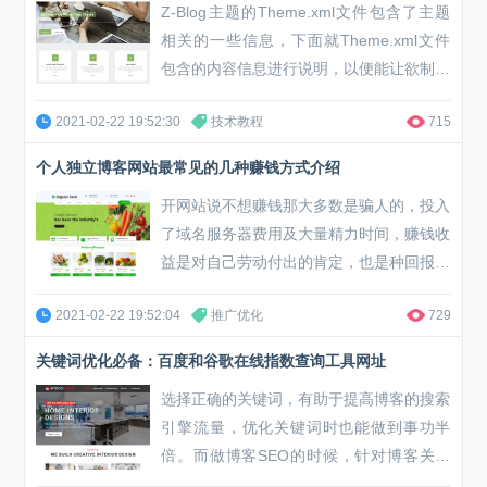
Z-Blog主题的Theme.xml文件包含了主题
容不能为空或过长的解决方法： 进入ZB...
相关的一些信息，下面就Theme.xml文件
包含的内容信息进行说明，以便能让欲制作
主题的用户更容易地制作主题和Theme.xm
2021-02-22 19:52:30
技术教程
715
l文件。（ThemeSapper (TS) 插件提供了T
heme.xml文档的编辑器, 不太了解XML的
个人独立博客网站最常见的几种赚钱方式介绍
用户可以通过此编辑器生成标准的主题信息
开网站说不想赚钱那大多数是骗人的，投入
文档. TS同时还提供了与在线安装包版...
了域名服务器费用及大量精力时间，赚钱收
益是对自己劳动付出的肯定，也是种回报。
博客作为网站的一种亦是如此。在各种类型
2021-02-22 19:52:04
推广优化
729
的网站中，博客在赚钱方面是处于弱势的，
毕竟博客的更新程序和流量相对于大型社区
关键词优化必备：百度和谷歌在线指数查询工具网址
或资讯型站点来说都来得低、来得少，不过
选择正确的关键词，有助于提高博客的搜索
也并非表示博客无法赚钱，下面博客吧总结
引擎流量，优化关键词时也能做到事功半
了几种常见的博客赚钱方法。 广告联...
倍。而做博客SEO的时候，针对博客关键
词的选择是件很费力的事，不知道怎么选择