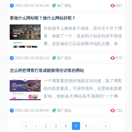
2021-02-22 19:51:44
推广优化
687
关键词，也不知道该关键词是否热门，想好
的关键词又不知道好不好，这时候可以借助
要做什么网站呢？做什么网站好呢？
百度和谷歌指数查询工具对选择的关键词进
目前我手上拥有多个域名，其中五个开了博
行分析。 百度指数查询介绍： 百度指数是
客，保留了一个，其余的计划全扔掉不再续
以百度网页搜索和...
费，也告诫自己以后别再冲动乱注册。保留
下来的域名neirong.org（内容），我又不
2021-02-22 19:51:13
推广优化
675
想将其空置，也不打算停靠，由于续费需要
付钱，于是我考虑用它开个新网站，因此，
怎么样把博客打造成能留得住访客的网站
我遇到了很多站长会遇到的一个难题：新网
一个博客要想很好地留住访问者，除了博客
站做什么内容？ 做新站的烦恼： 记得几年
的内容质量高，可读性强外，还受殊多因素
前第...
影响，例如各大网站高手强调的“一个网站
的用户体验是非常重要的”，一个网站不能
2021-02-22 19:50:44
推广优化
721
留给访客好的感觉，要想访客停住脚步是很
难的。博客吧在此表达下对用户体验的看法
‹‹
‹
1
2
3
4
5
›
››
与感受。 博客的打开速度： 博客的打开速