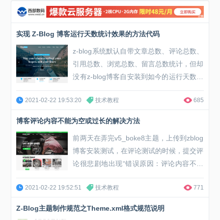
实现 Z-Blog 博客运行天数统计效果的方法代码
z-blog系统默认自带文章总数、评论总数、
引用总数、浏览总数、留言总数统计，但却
没有z-blog博客自安装到如今的运行天数统
计，所以要想实现z-blog运行天数统计就得
2021-02-22 19:53:20
技术教程
685
手动添加代码，实现的方法也很简单，添加
几句javascript语句即可。下面是博客吧介
博客评论内容不能为空或过长的解决方法
绍的添加javascript的步骤。 z-blog博客动
前两天在弄完v5_boke8主题，上传到zblog
运行天数统计：...
博客安装测试，在评论测试的时候，提交评
论很悲剧地出现“错误原因：评论内容不能
为空或过长”的错误提示，不过还好，毕竟
2021-02-22 19:52:51
技术教程
771
给ZBlog仿过几款主题，也知道出现该问题
的原因，是因为评论相关的JS调用没有添
Z-Blog主题制作规范之Theme.xml格式规范说明
加上去，只要添加上去就没有问题了。 内