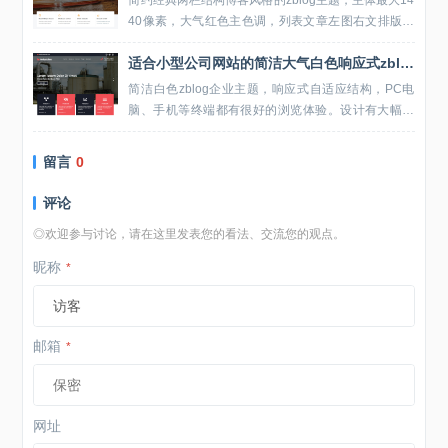
简约经典两栏结构博客风格的zblog主题，主体最大14
40像素，大气红色主色调，列表文章左图右文排版，
没有过多的交互效果、图标点缀，主打精致简约小巧
适合小型公司网站的简洁大气白色响应式zblog企业主题
快速，让博客在电脑、平板、手机都能有非常棒的...
简洁白色zblog企业主题，响应式自适应结构，PC电
脑、手机等终端都有很好的浏览体验。设计有大幅幻
灯片、最新产品模块、新闻资讯模块、联系信息模
块、动态百度地图模块，布局规划合理、大气美观。...
留言
0
评论
◎欢迎参与讨论，请在这里发表您的看法、交流您的观点。
昵称
*
邮箱
*
网址