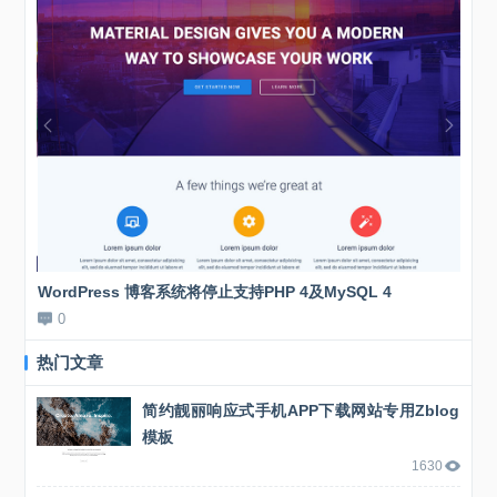
WordPress 博客系统将停止支持PHP 4及MySQL 4
新站
0
0
热门文章
简约靓丽响应式手机APP下载网站专用Zblog
模板
1630