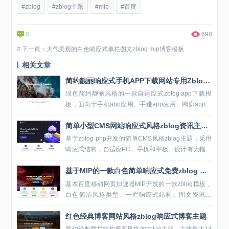
#zblog
#zblog主题
#mip
#百度
0
698
# 下一篇：大气美观的白色响应式单栏图文zblog mip博客模板
相关文章
简约靓丽响应式手机APP下载网站专用Zblog模板
绿色简约靓丽风格的一款自适应式zblog app下载模
板，面向于手机app应用、手赚app应用、网赚app应
用分享下载网站设计开发，采用左中右三栏布局响应
简单小型CMS网站响应式风格zblog资讯主题模板
式结构，APP图标排版、分类展示、...
基于zblog php开发的简单CMS风格zblog主题，采用
响应式结构，自适应PC、手机和平板。设计有大幅轮
播图、置顶文章调用、分类文章列表、友情链接模
基于MIP的一款白色简单响应式免费zblog mip主题
块，整体简单简约，非常适合小型CMS网...
基本百度移动网页加速器MIP开发的一款zblog模板，
白色简洁风格类型、一栏响应式结构、图文资讯排
版、四列布局方式。 免费zblog主题aymfreeone以简
红色经典博客网站风格zblog响应式博客主题
单易使用的设计...