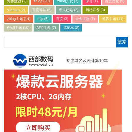
博客赚钱
(2)
zblog
(20)
zblog开发
(2)
评论
(1)
百度优化
(5)
sitemap
(2)
百度算法
(2)
新人建站
(2)
网站开发
(3)
zblog主题
(14)
mip
(6)
百度
(3)
企业主题
(7)
博客主题
(11)
CMS主题
(10)
APP主题
(7)
笔记本
(2)