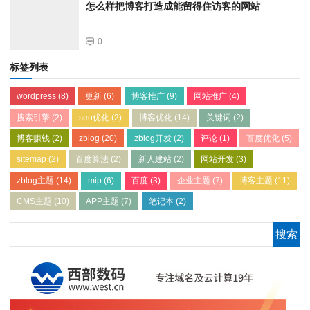
怎么样把博客打造成能留得住访客的网站
0
标签列表
wordpress
(8)
更新
(6)
博客推广
(9)
网站推广
(4)
搜索引擎
(2)
seo优化
(2)
博客优化
(14)
关键词
(2)
博客赚钱
(2)
zblog
(20)
zblog开发
(2)
评论
(1)
百度优化
(5)
sitemap
(2)
百度算法
(2)
新人建站
(2)
网站开发
(3)
zblog主题
(14)
mip
(6)
百度
(3)
企业主题
(7)
博客主题
(11)
CMS主题
(10)
APP主题
(7)
笔记本
(2)