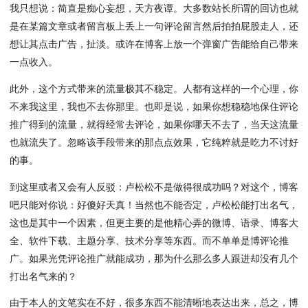
我只想说：简直是痴心妄想，天方夜谭。大多数站长所谓的回访也就
是在某篇文章或者留言板上丢上一句评论留言然后拍拍屁股走人，还
想让其点击广告，扯淡。或许在博客上放一个弹窗广告能给自己带来
一点收入。
此外，这个方式带来的流量极其不稳定。人都有这样的一个心理，你
不来我这里，我也不去你那里。也即是说，如果你想稳稳地保住评论
推广得到的流量，就得经常去评论，如果你哪天不去了，当天这流量
也就流失了。忽略该手段带来的那点点效果，它纯粹就是吃力不讨好
的事。
到这里或者又会有人反驳：卢松松不是做得很成功吗？对这个，博客
吧只能对你说：好傻好天真！当然也不能否定，卢松松能打出名气，
这也是其中一个因素，但更主要的是他精心弄的微博、语录、博客大
全、软件下载、主题分享、技术分享等东西。而不单单是博评论推
广。如果光凭评论推广就能成功，那为什么那么多人跟进却没有几个
打出名气来的？
由于本人的文笔实在不好，很多东西不能清晰地表达出来，总之，博