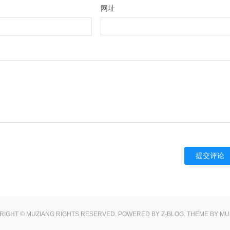
网址
RIGHT ©
MUZIANG
RIGHTS RESERVED. POWERED BY
Z-BLOG
. THEME BY
MU