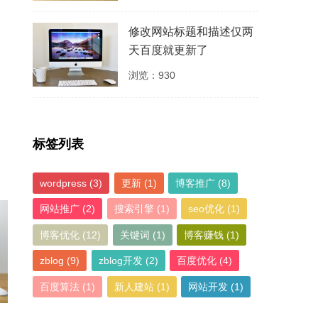
修改网站标题和描述仅两
天百度就更新了
浏览：930
标签列表
wordpress
(3)
更新
(1)
博客推广
(8)
网站推广
(2)
搜索引擎
(1)
seo优化
(1)
博客优化
(12)
关键词
(1)
博客赚钱
(1)
zblog
(9)
zblog开发
(2)
百度优化
(4)
百度算法
(1)
新人建站
(1)
网站开发
(1)