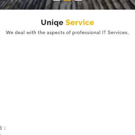
；
；
；
；
告；