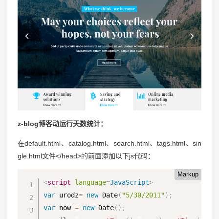
z-blog博客动运行天数统计：
在default.html、catalog.html、search.html、tags.html、sin
gle.html文件</head>的前面添加以下js代码：
Markup
<
script
language
=
JavaScript
>
var
 urodz
=
new
Date
(
"5/30/2011"
)
;
var
 now 
=
new
Date
(
)
;