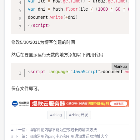
var
 ile 
=
 now
.
getTime
(
)
-
 urodz
.
getTime
(
)
;
var
 dni 
=
 Math
.
floor
(
ile 
/
(
1000
*
60
*
60
*
document
.
write
(
+
dni
)
</
script
>
修改5/30/2011为博客创建的时间
然后在要显示运行天数的地方添加以下调用代码
Markup
<
script
language
=
"
JavaScript
"
>
document
.
write
保存文件即可。
#zblog
#zblog开发
# 上一篇：博客评论内容不能为空或过长的解决方法
# 下一篇：网站常用的ping中心和引用通知发送器地址大全